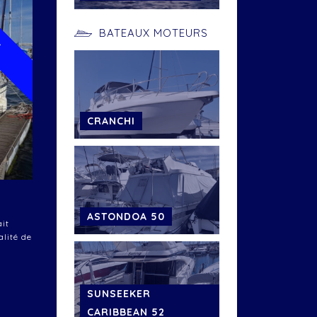
U
BATEAUX MOTEURS
CRANCHI
ASTONDOA 50
it
alité de
SUNSEEKER
CARIBBEAN 52