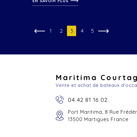
EN SAVOIR PLUS
1
2
3
4
5
Maritima Courta
Vente et achat de bateaux d'occ
04 42 81 16 02
Port Maritima, 8 Rue Frédé
13500 Martigues France