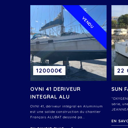
VENDU
120000€
22
OVNI 41 DERIVEUR
SUN F
INTEGRAL ALU
“OXYGENE
série, un
OVNI 41, dériveur intégral en Aluminium
JEANNEAU.
est une solide construction du chantier
Français ALUBAT dessiné pa...
EN SAV