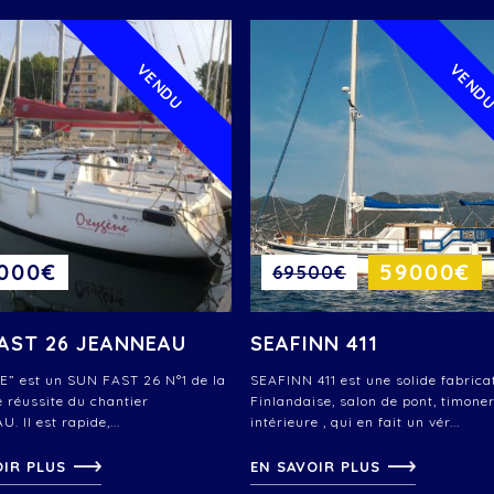
VENDU
VEND
 000€
59000€
69500€
AST 26 JEANNEAU
SEAFINN 411
” est un SUN FAST 26 N°1 de la
SEAFINN 411 est une solide fabrica
e réussite du chantier
Finlandaise, salon de pont, timoner
 Il est rapide,...
intérieure , qui en fait un vér...
OIR PLUS
EN SAVOIR PLUS