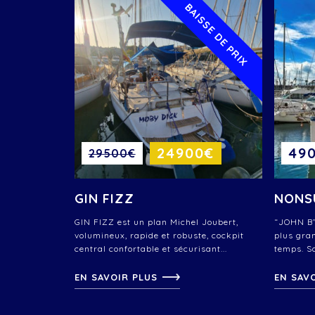
BAISSE DE PRIX
24900€
49
29500€
GIN FIZZ
NONS
GIN FIZZ est un plan Michel Joubert,
“JOHN B”
volumineux, rapide et robuste, cockpit
plus gran
central confortable et sécurisant...
temps. Sa
EN SAVOIR PLUS
EN SAV