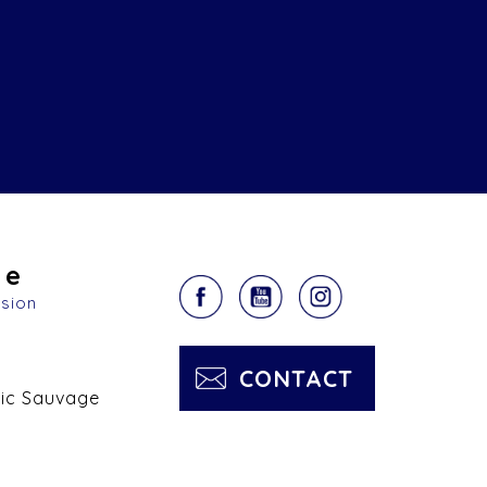
ge
asion
CONTACT
ric Sauvage