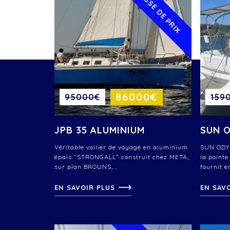
BAISSE DE PRIX
86000€
95000€
159
JPB 35 ALUMINIUM
SUN 
Véritable voilier de voyage en aluminium
SUN ODYS
épais “STRONGALL” construit chez META,
la pointe
sur plan BROUNS,...
fournit e
EN SAVOIR PLUS
EN SAV