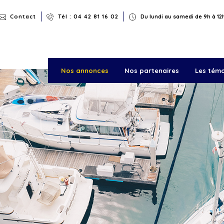
Rechercher
Contact
Tél : 04 42 81 16 02
Du lundi au samedi de 9h à 12h
Nos annonces
Nos partenaires
Les tém