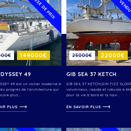
BAISSE DE PRIX
VEND
149000€
22000€
000€
25000€
ODYSSEY 49
GIB SEA 37 KETCH
SEY 49 est un voilier moderne à
GIB SEA 37 KETCH(GIN FIZZ SLOOP
 du progrès de l’architecture qui
volumineux, rapide et robuste à ét
ncore plus...
pour la vie à bord et la navi...
OIR PLUS
EN SAVOIR PLUS