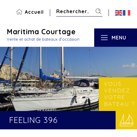
Accueil
Maritima Courtage
MENU
Vente et achat de bateaux d'occasion
VOUS
VENDEZ
VOTRE
BATEAU ?
FEELING 396