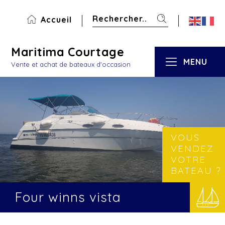
Accueil
Maritima Courtage
MENU
Vente et achat de bateaux d'occasion
VOUS
VENDEZ
VOTRE
BATEAU ?
Four winns vista