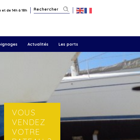
 et de 14h à 18h
oignages
Actualités
Les ports
VOUS
VENDEZ
VOTRE