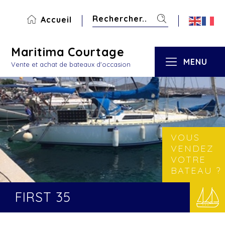
Accueil
Maritima Courtage
MENU
Vente et achat de bateaux d'occasion
VOUS
VENDEZ
VOTRE
BATEAU ?
FIRST 35