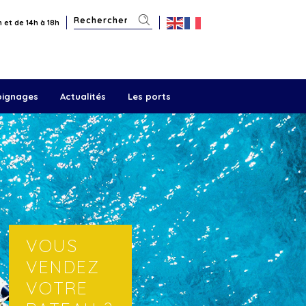
 et de 14h à 18h
oignages
Actualités
Les ports
VOUS
VENDEZ
VOTRE