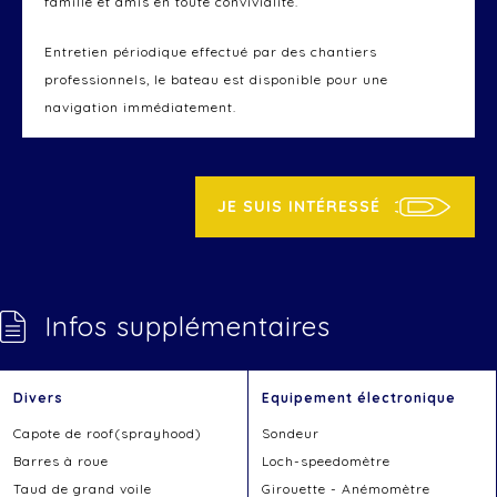
famille et amis en toute convivialité.
Entretien périodique effectué par des chantiers
professionnels, le bateau est disponible pour une
navigation immédiatement.
Bateau visible sur rendez vous à LISBONNE (PORTUGAL)
JE SUIS INTÉRESSÉ
Infos supplémentaires
Divers
Equipement électronique
Capote de roof(sprayhood)
Sondeur
Barres à roue
Loch-speedomètre
Taud de grand voile
Girouette - Anémomètre