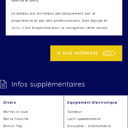
famille et amis.
Le bateau est entretenu périodiquement par le
propriétaire et par des professionnels, bien équipé et
suivi, il est disponible pour la navigation cette saison.
Visible à sec à PORT MARITIMA – MARTIGUES.
JE SUIS INTÉRESSÉ
Infos supplémentaires
Divers
Equipement électronique
Barres à roue
Sondeur
Barre franche
Loch-speedomètre
Bimini Top
Girouette - Anémomètre