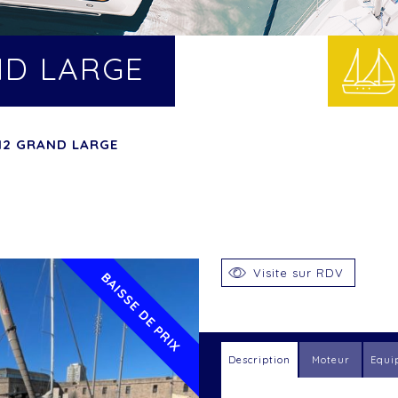
ND LARGE
12 GRAND LARGE
Visite sur RDV
BAISSE DE PRIX
Description
Moteur
Equi