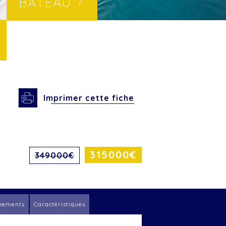
BATEAU ?
Imprimer cette fiche
315000€
349000€
pements
Caractéristiques