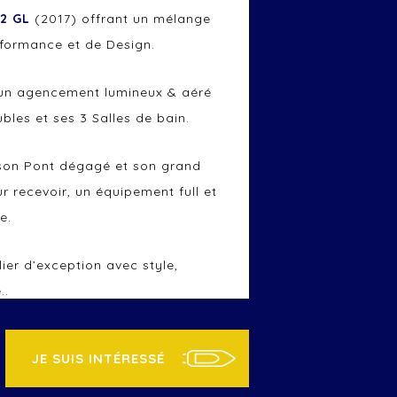
2 GL
(2017) offrant un mélange
rformance et de Design.
c un agencement lumineux & aéré
bles et ses 3 Salles de bain.
son Pont dégagé et son grand
r recevoir, un équipement full et
e.
ier d’exception avec style,
..
de Port (13) “
JE SUIS INTÉRESSÉ
ndez vous sur MARSEILLE.