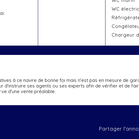
WC marin
WC électri
ai
Réfrigérat
Congélate
Chargeur d
latives à ce navire de bonne foi mais n'est pas en mesure de gara
eteur d'instruire ses agents ou ses experts afin de vérifier et de fa
rve d'une vente préalable.
Partager l'anno