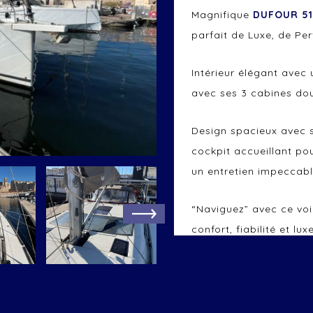
Magnifique
DUFOUR 51
parfait de Luxe, de Pe
Intérieur élégant ave
avec ses 3 cabines dou
Design spacieux avec 
cockpit accueillant pou
un entretien impeccabl
“Naviguez” avec ce voil
confort, fiabilité et luxe
“Possibilité de place 
Visible à flot sur re