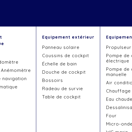
t
Equipement extérieur
Equipement
ue
Panneau solaire
Propulseur
Coussins de cockpit
Pompe de 
électrique
domètre
Échelle de bain
Pompe de 
- Anémomètre
Douche de cockpit
manuelle
e navigation
Bossoirs
Air conditi
omatique
Radeau de survie
Chauffage
Table de cockpit
Eau chaud
Dessalinis
Four
Micro-ond