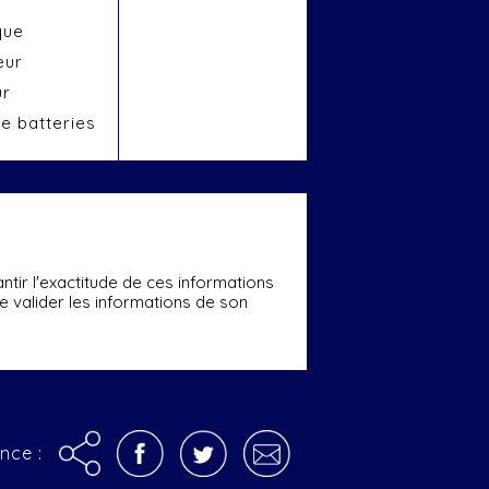
que
eur
ur
e batteries
ntir l'exactitude de ces informations
ire valider les informations de son
nce :