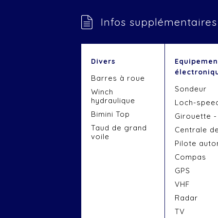
Infos supplémentaires
Divers
Equipemen
électroniq
Barres à roue
Sondeur
Winch
hydraulique
Loch-spee
Bimini Top
Girouette 
Taud de grand
Centrale d
voile
Pilote aut
Compas
GPS
VHF
Radar
TV