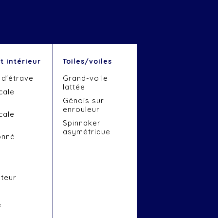
 intérieur
Toiles/voiles
 d'étrave
Grand-voile
lattée
cale
Génois sur
enrouleur
cale
Spinnaker
asymétrique
onné
e
ateur
e