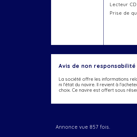
Lecteur CD
Prise de qu
Avis de non responsabilité
La société offre les informations re
ni l'état du navire. Il revient à l'ach
choix. Ce navire est offert sous rése
Annonce vue 857 fois.