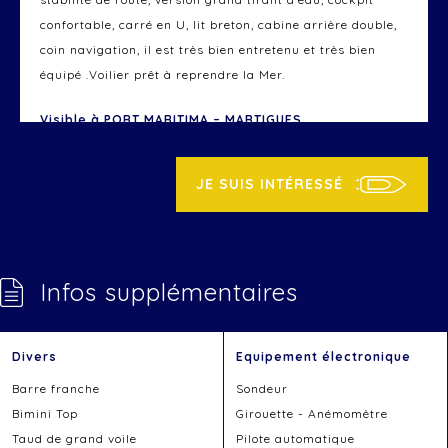
confortable, carré en U, lit breton, cabine arrière double,
coin navigation, il est très bien entretenu et très bien
équipé .Voilier prêt à reprendre la Mer.
Visible à PORT MARITIMA – MARTIGUES.
JE SUIS INTÉRESSÉ
Infos supplémentaires
Divers
Equipement électronique
Barre franche
Sondeur
Bimini Top
Girouette - Anémomètre
Taud de grand voile
Pilote automatique