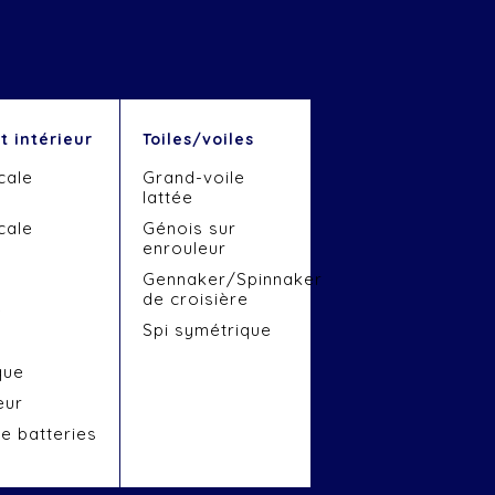
 intérieur
Toiles/voiles
cale
Grand-voile
lattée
cale
Génois sur
enrouleur
Gennaker/Spinnaker
de croisière
e
Spi symétrique
que
eur
e batteries