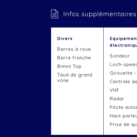
Infos supplémentaires
Divers
Equipemen
électroniq
Barres à roue
Sondeur
Barre franche
Loch-spee
Bimini Top
Girouette 
Taud de grand
voile
Centrale d
VHF
Radar
Pilote aut
Haut-parle
Prise de qu