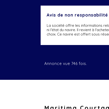
Avis de non responsabilité
La société offre les informations re
ni l'état du navire. Il revient à l'ach
choix. Ce navire est offert sous rése
Annonce vue 746 fois.
Maritima Courta