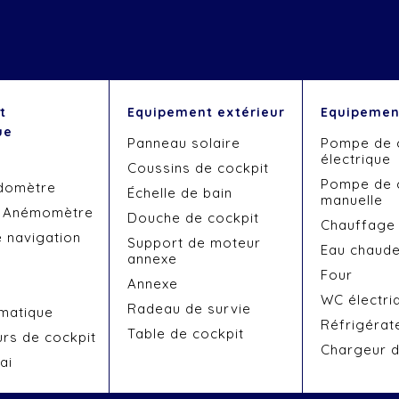
t
Equipement extérieur
Equipement
ue
Panneau solaire
Pompe de 
électrique
Coussins de cockpit
Pompe de 
domètre
Échelle de bain
manuelle
- Anémomètre
Douche de cockpit
Chauffage
e navigation
Support de moteur
Eau chaud
annexe
Four
Annexe
WC électri
Radeau de survie
omatique
Réfrigérat
Table de cockpit
urs de cockpit
Chargeur d
ai