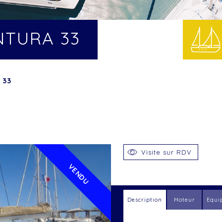
NTURA 33
 33
Visite sur RDV
VENDU
Description
Moteur
Equi