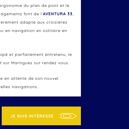
l’ergonomie du plan de pont et le
agements font de l’
AVENTURA 33
,
ièrement adapté aux croisières
ou en navigation en solitaire en
ipé et parfaitement entretenu, le
ot sur Martigues sur rendez vous.
ée en attente de son nouvel
elles navigations….
JE SUIS INTÉRESSÉ