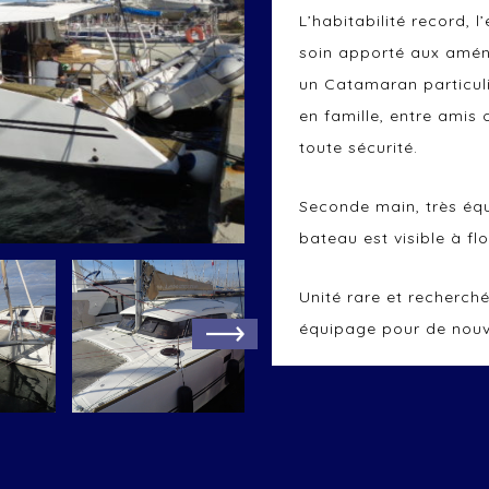
L’habitabilité record, 
soin apporté aux amén
un Catamaran particul
en famille, entre amis 
toute sécurité.
Seconde main, très équ
bateau est visible à fl
Unité rare et recherch
équipage pour de nouv