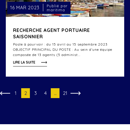
Publié par
16 MAR 2023
maritima
RECHERCHE AGENT PORTUAIRE
SAISONNIER
Poste à pourvoir : du 15 avril au 15 septembre 2023
OBJECTIF PRINCIPAL DU POSTE : Au sein d’une équipe
composée de 13 agents (5 administ...
LIRE LA SUITE
1
2
3
4
…
21