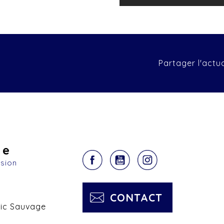
Partager l'actua
ge
asion
CONTACT
ric Sauvage