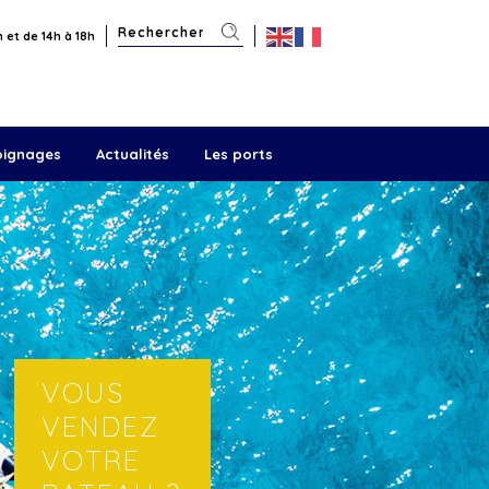
 et de 14h à 18h
oignages
Actualités
Les ports
VOUS
VENDEZ
VOTRE