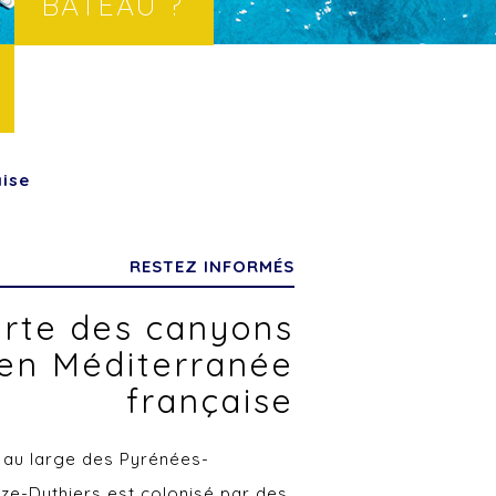
BATEAU ?
aise
RESTEZ INFORMÉS
erte des canyons
 en Méditerranée
française
 au large des Pyrénées-
aze-Duthiers est colonisé par des